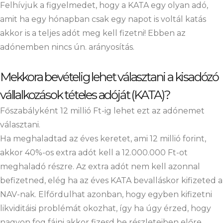
Felhívjuk a figyelmedet,
hogy a KATA egy olyan adó,
amit ha egy hónapban csak egy napot is voltál katás
akkor is a teljes adót meg kell fizetni! Ebben az
adónemben nincs ún. arányosítás.
Mekkora bevételig lehet választani a kisadózó
vállalkozások tételes adóját (KATA)?
Főszabályként 12 millió Ft-ig lehet ezt az adónemet
választani.
Ha meghaladtad az éves keretet, ami 12 millió forint,
akkor 40%-os extra adót kell a 12.000.000 Ft-ot
meghaladó részre. Az extra adót nem kell azonnal
befizetned, elég ha az éves KATA bevalláskor kifizeted a
NAV-nak. Elfőrdulhat azonban, hogy egyben kifizetni
likviditáisi problémát okozhat, így ha úgy érzed, hogy
nagyon fog fájni akkor fizesd be részleteiben előre.