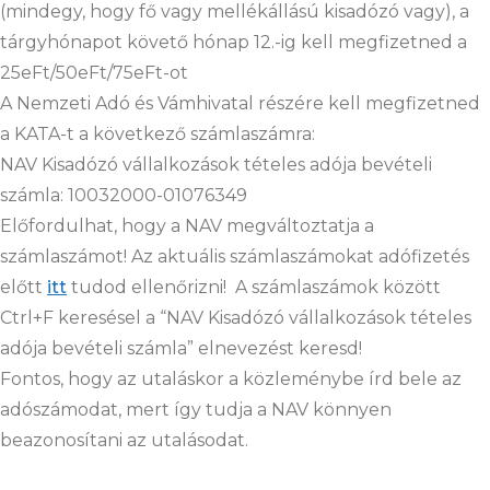
(mindegy, hogy fő vagy mellékállású kisadózó vagy), a
tárgyhónapot követő hónap 12.-ig kell megfizetned a
25eFt/50eFt/75eFt-ot
A Nemzeti Adó és Vámhivatal részére kell megfizetned
a KATA-t a következő számlaszámra:
NAV Kisadózó vállalkozások tételes adója bevételi
számla: 10032000-01076349
Előfordulhat, hogy a NAV megváltoztatja a
számlaszámot! Az aktuális
számlaszámokat adófizetés
előtt
itt
tudod ellenőrizni! A számlaszámok között
Ctrl+F keresésel a “NAV Kisadózó vállalkozások tételes
adója bevételi számla” elnevezést keresd!
Fontos, hogy az utaláskor a közleménybe írd bele az
adószámodat, mert így tudja a NAV könnyen
beazonosítani az utalásodat.