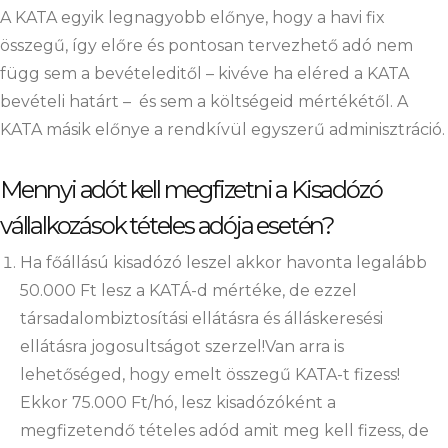
A KATA egyik legnagyobb előnye, hogy a havi fix
összegű, így előre és pontosan tervezhető adó nem
függ sem a bevételeditől – kivéve ha eléred a KATA
bevételi határt – és sem a költségeid mértékétől. A
KATA másik előnye a rendkívül egyszerű adminisztráció.
Mennyi adót kell megfizetni a Kisadózó
vállalkozások tételes adója esetén?
Ha főállású kisadózó leszel akkor havonta legalább
50.000 Ft lesz a KATÁ-d mértéke, de ezzel
társadalombiztosítási ellátásra és álláskeresési
ellátásra jogosultságot szerzel!
Van arra is
lehetőséged, hogy emelt összegű KATA-t fizess!
Ekkor 75.000 Ft/hó, lesz kisadózóként a
megfizetendő tételes adód amit meg kell fizess, de