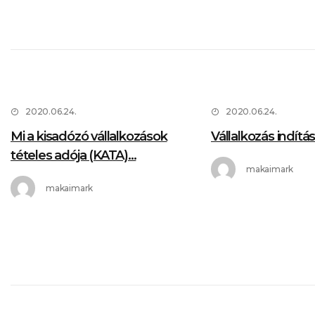
2020.06.24.
2020.06.24.
Mi a kisadózó vállalkozások
Vállalkozás indítá
tételes adója (KATA)...
makaimark
makaimark