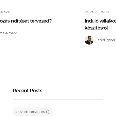
.06.24.
2020.04.08.
kozás indítását tervezed?
Induló vállalko
készítésről
makaimark
etedi.gabor
Recent Posts
Üzleti tervezés
(1)