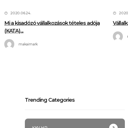
2020.06.24.
2020
Mi a kisadózó vállalkozások tételes adója
Vállal
(KATA)...
makaimark
Trending Categories
KKV HR
2