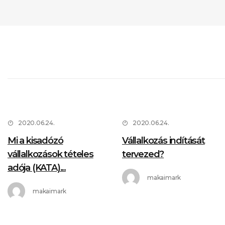
Minimal
Minimal Tiles
HOT
2020.06.24.
2020.06.24.
Mi a kisadózó
Vállalkozás indítását
vállalkozások tételes
tervezed?
adója (KATA)...
makaimark
makaimark