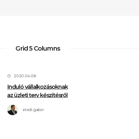
Grid 5 Columns
2020.04.08.
Induló vállalkozásoknak
az üzleti terv készítésről
etedi.gabor