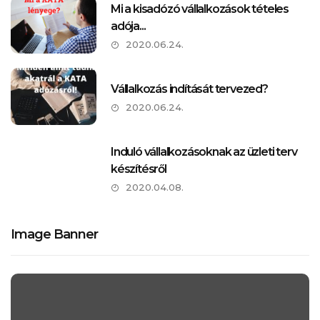
Mi a kisadózó vállalkozások tételes
adója...
2020.06.24.
Vállalkozás indítását tervezed?
2020.06.24.
Induló vállalkozásoknak az üzleti terv
készítésről
2020.04.08.
Image Banner