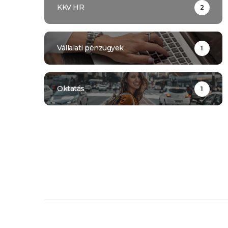
KKV HR
2
Vállalati pénzügyek
1
Oktatás
1