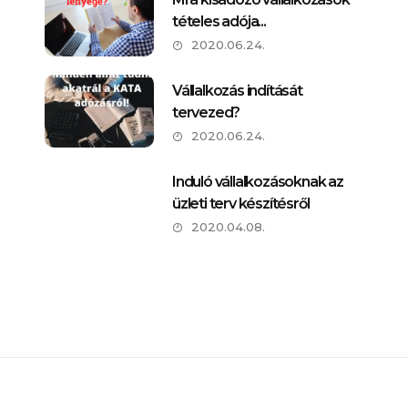
tételes adója...
2020.06.24.
Vállalkozás indítását
tervezed?
2020.06.24.
Induló vállalkozásoknak az
üzleti terv készítésről
2020.04.08.