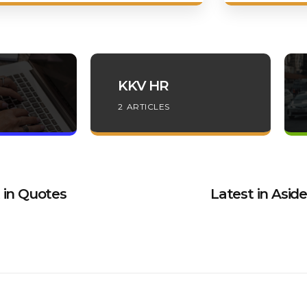
KKV HR
2
ARTICLES
 in Quotes
Latest in Aside