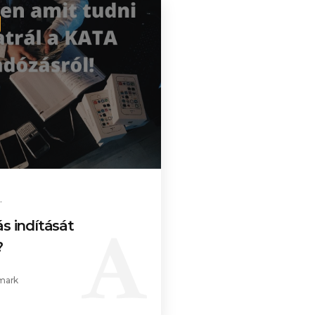
.
ás indítását
?
mark