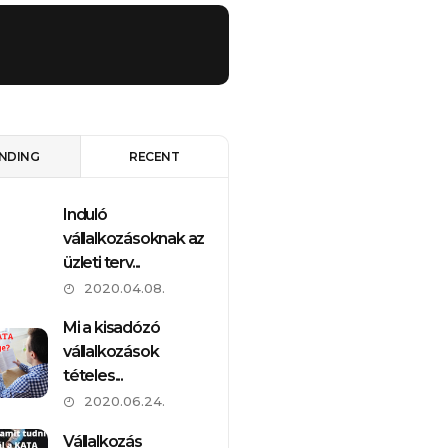
NDING
RECENT
Induló
Mi a kisadó
vállalkozásoknak az
vállalkozás
üzleti terv...
tételes...
2020.04.08.
2020.06.2
Mi a kisadózó
Vállalkozás
vállalkozások
indítását te
tételes...
2020.06.2
2020.06.24.
Induló
Vállalkozás
vállalkozás