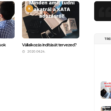
K
TRE
ások
Vállalkozás indítását tervezed?
2020.06.24.