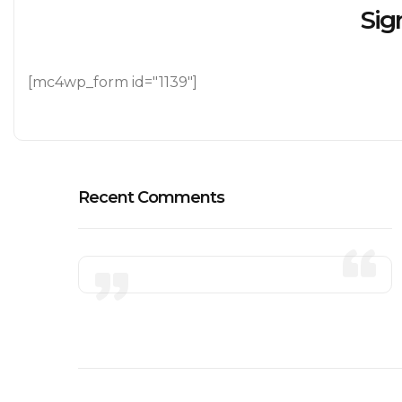
Sig
[mc4wp_form id="1139"]
Recent Comments