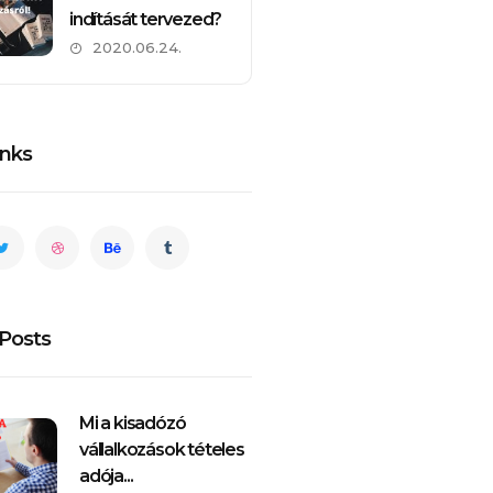
indítását tervezed?
üzleti terv...
2020.06.24.
2020.04.0
inks
Posts
Mi a kisadózó
vállalkozások tételes
adója...