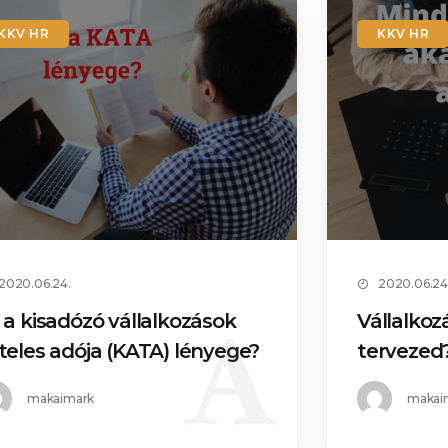
KKV HR
KKV HR
2020.06.24.
2020.06.24
 a kisadózó vállalkozások
Vállalkoz
teles adója (KATA) lényege?
tervezed
makaimark
makai