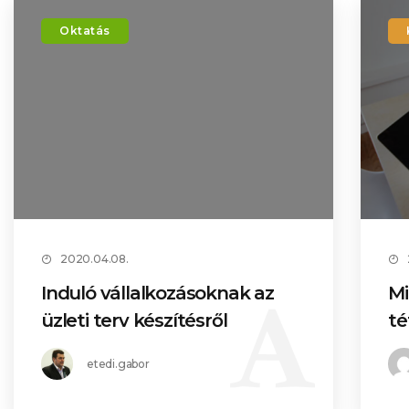
Oktatás
2020.04.08.
Induló vállalkozásoknak az
Mi
üzleti terv készítésről
té
etedi.gabor