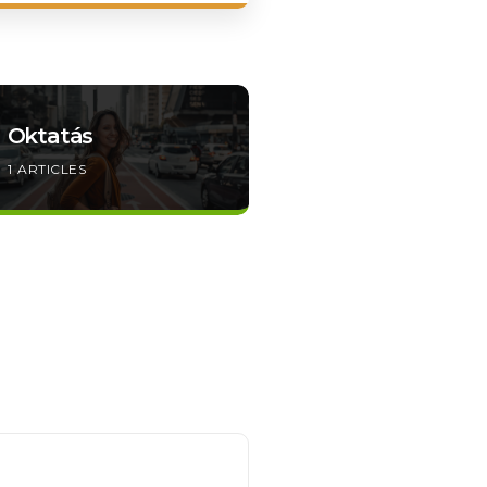
Vállalati
Oktatás
pénzügyek
1
ARTICLES
1
ARTICLES