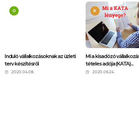
Minimal
O
K
Minimal Tiles
HOT
Induló vállalkozásoknak az üzleti
Mi a kisadózó vállalkoz
terv készítésről
tételes adója (KATA)...
2020.04.08.
2020.06.24.