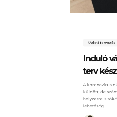
Üzleti tervezés
Induló vá
terv kész
A koronavírus ok
küldött, de számo
helyzetre is tök
lehetőség...