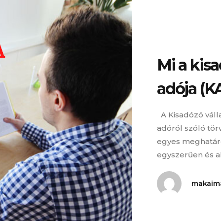
Mi a kisa
adója (K
A Kisadózó válla
adóról szóló tör
egyes meghatáro
egyszerűen és a
makaim