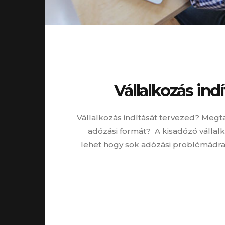
Vállalkozás ind
Vállalkozás indítását tervezed? Meg
adózási formát? A kisadózó vállal
lehet hogy sok adózási problémádr