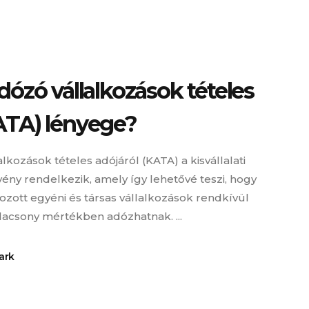
dózó vállalkozások tételes
ATA) lényege?
lkozások tételes adójáról (KATA) a kisvállalati
vény rendelkezik, amely így lehetővé teszi, hogy
zott egyéni és társas vállalkozások rendkívül
lacsony mértékben adózhatnak. ...
ark