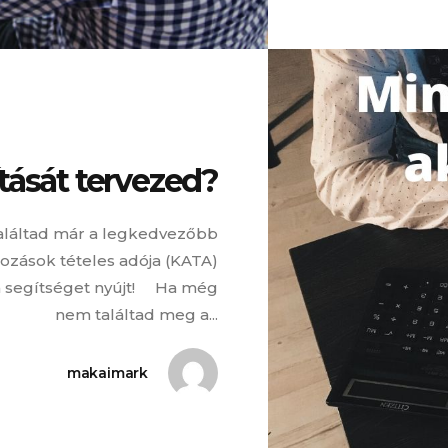
ítását tervezed?
találtad már a legkedvezőbb
kozások tételes adója (KATA)
a segítséget nyújt! Ha még
nem találtad meg a...
makaimark