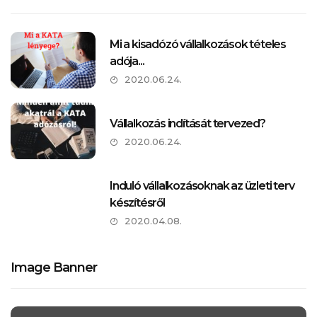
Mi a kisadózó vállalkozások tételes
adója...
2020.06.24.
Vállalkozás indítását tervezed?
2020.06.24.
Induló vállalkozásoknak az üzleti terv
készítésről
2020.04.08.
Image Banner