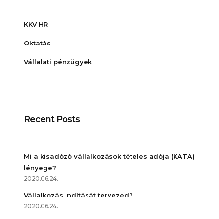
KKV HR
Oktatás
Vállalati pénzügyek
Recent Posts
Mi a kisadózó vállalkozások tételes adója (KATA)
lényege?
2020.06.24.
Vállalkozás indítását tervezed?
2020.06.24.