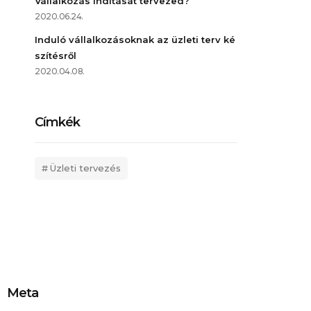
Vállalkozás indítását tervezed?
2020.06.24.
Induló vállalkozásoknak az üzleti terv ké
szítésről
2020.04.08.
Címkék
Üzleti tervezés
Meta