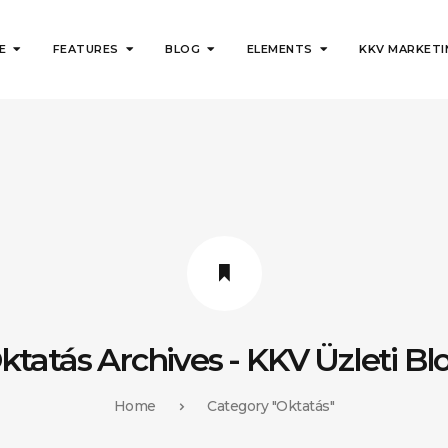
E
FEATURES
BLOG
ELEMENTS
KKV MARKETI
ons
Default
Accordions
HOT
eries
Two Side
Progress Bars
NEW
HOT
o Modals
Creative
Google Maps
NEW
gories Slider
Simple
Footer Sidebar
ktatás Archives - KKV Üzleti Bl
agram Feed
Blog Sidebar
Home
Category "Oktatás"
kr Feed
Counters
HOT