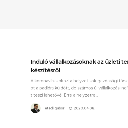
Minimal
Minimal Tiles
HOT
Induló vállalkozásoknak az üzleti te
készítésről
A koronavírus okozta helyzet sok gazdasági társ
ot a padlóra küldött, de számos új vállalkozás ind
t teszi lehetővé. Erre a helyzetre...
etedi.gabor
2020.04.08.