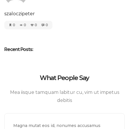
szaloczipeter
0
0
0
0
Recent Posts:
What People Say
Mea iisque tamquam labitur cu, vim ut impetus
debitis
Magna mutat eos id, nonumes accusamus