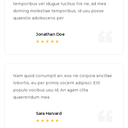
temporibus vel idugue lucilius his ne, ad mea
doming molestiae temporibus, id usu posse
quaestio adolescens per
Jonathan Doe
Nam quod corrumpit an, eos ne corpora ancillae
lobortis, eu per primis vocent adipisci. Elit
populo vocibus usu id. An agam clita
quaerendum mea
Sara Harvard