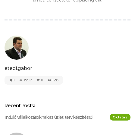
amet, consectetur adipiscing elit.
etedi.gabor
1
1597
0
126
Recent Posts:
Induló vállalkozásoknak az üzleti terv készítésről
Oktatás