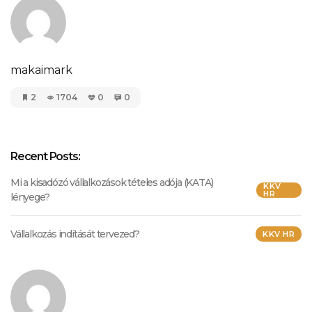
makaimark
2
1704
0
0
Recent Posts:
Mi a kisadózó vállalkozások tételes adója (KATA)
KKV
HR
lényege?
Vállalkozás indítását tervezed?
KKV HR