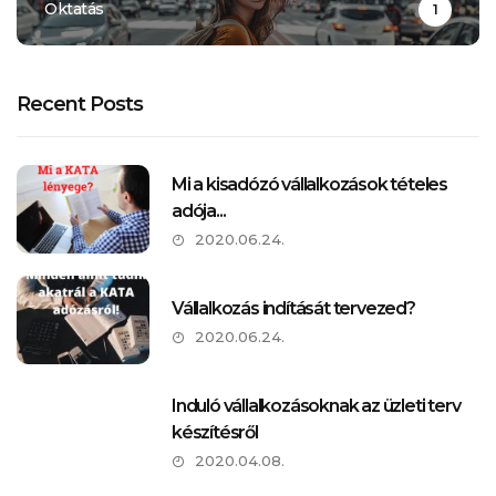
Oktatás
1
Recent Posts
Mi a kisadózó vállalkozások tételes
adója...
2020.06.24.
Vállalkozás indítását tervezed?
2020.06.24.
Induló vállalkozásoknak az üzleti terv
készítésről
2020.04.08.