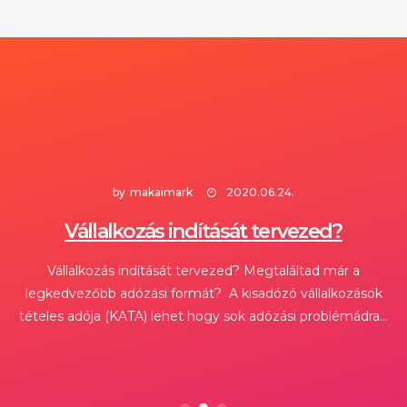
készítésről
adója
2020.06.24.
Testimonials
Slider
Footer
Separators
NEW
Simple 2
Digital
(KATA)...
Sidebar
2020.04.08.
Contact
Instagram
Dropcaps
Tiles
Full
2020.06.24.
HOT
Forms
Feed
Blog
Width
Sidebar
Columns
Minimal
Subscribe
Flickr
Home
About Us
Contact
Privacy Policy
Features
Forms
Feed
Counters
Minimal
HOT
Tiles
by
makaimark
2020.06.24.
Vállalkozás indítását tervezed?
Vállalkozás indítását tervezed? Megtaláltad már a
legkedvezőbb adózási formát? A kisadózó vállalkozások
tételes adója (KATA) lehet hogy sok adózási problémádra...